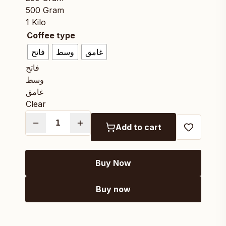
500 Gram
1 Kilo
Coffee type
غامق
وسط
فاتح
فاتح
وسط
غامق
Clear
Add to cart
Buy Now
Buy now