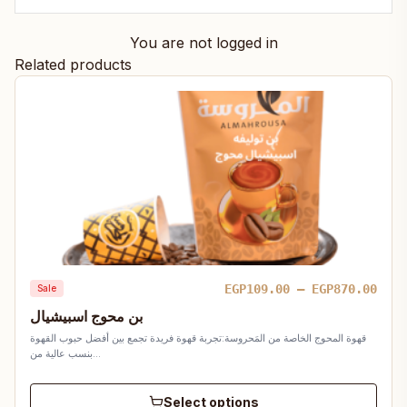
You are not logged in
Related products
Pric
EGP
109.00
–
EGP
870.00
Sale
rang
بن محوج اسبيشيال
EGP1
قهوة المحوج الخاصة من المَحروسة:تجربة قهوة فريدة تجمع بين أفضل حبوب القهوة
thro
بنسب عالية من…
EGP8
Select options