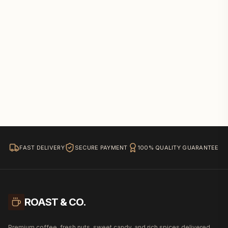
FAST DELIVERY
SECURE PAYMENT
100% QUALITY GUARANTEE
ROAST & CO.
Premium coffee, fresh nuts, sweet candy, and rich spices delivered