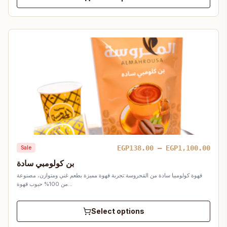
Pric
EGP
138.00
–
EGP
1,100.00
Sale
rang
بن كولومبي سادة
EGP1
قهوة كولومبيا سادة من المَحروسة:تجربة قهوة مميزة بطعم غني ومتوازن، مصنوعة
thro
من 100% حبوب قهوة…
EGP1
Select options