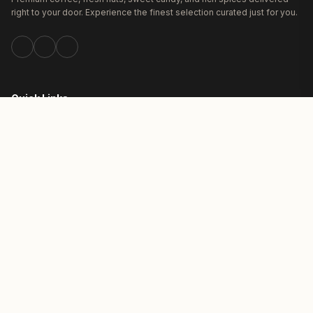
right to your door. Experience the finest selection curated just for you.
Quick Links
Home
Our Coffee
Bakery & Nuts
Shop
About Us
Information
Privacy Policy
Terms of Service