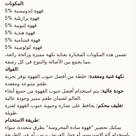
المكونات:
5% قهوة إندونيسية
5% قهوة برازيلية
5% قهوة إثيوبية
5% قهوة هندية
5% قهوة فيتنامية
5% قهوة كولومبية
تضمن هذه المكونات المختارة بعناية نكهة مميزة ورائحة رائعة،
مما يجمع بين الأصالة والتنوع في كل رشفة.
الفوائد:
نكهة غنية ومعقدة:
خلطة من أفضل حبوب القهوة توفر تجربة
طعم متنوعة ومعقدة.
جودة عالية:
يتم استخدام أفضل حبوب القهوة من جميع أنحاء
العالم لضمان طعم مميز وجودة عالية.
تغليف محكم:
يحافظ على نضارة وحيوية حبوب القهوة لفترة
طويلة.
طريقة الاستخدام:
يمكنك تحضير “قهوة سادة المحروسة” بطرق متعددة، سواء
باستخدام آلة الإسبريسو، أو جهاز الفرنش برس، أو عبر الطريقة