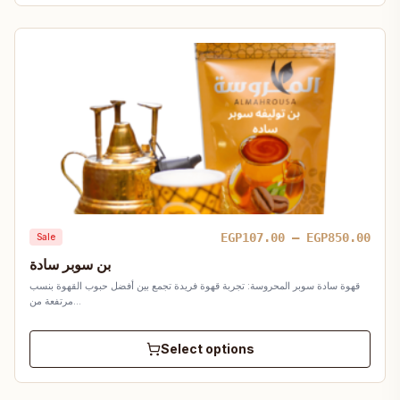
Pric
EGP
107.00
–
EGP
850.00
Sale
rang
بن سوبر سادة
EGP1
قهوة سادة سوبر المحروسة: تجربة قهوة فريدة تجمع بين أفضل حبوب القهوة بنسب
thro
مرتفعة من…
EGP8
Select options