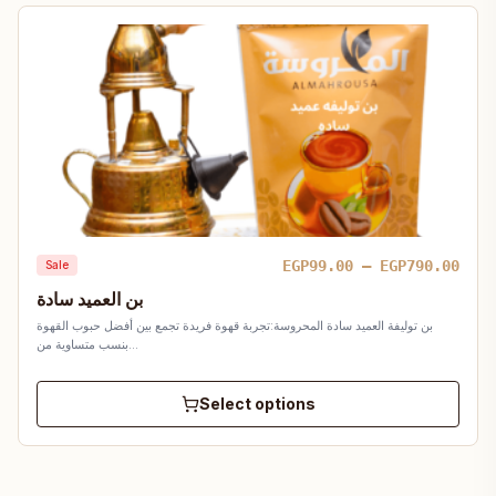
Pric
EGP
99.00
–
EGP
790.00
Sale
rang
بن العميد سادة
EGP9
بن توليفة العميد سادة المحروسة:تجربة قهوة فريدة تجمع بين أفضل حبوب القهوة
thro
بنسب متساوية من…
EGP7
Select options